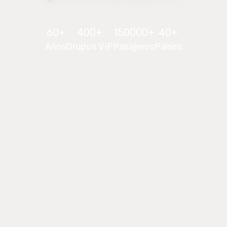
60
+
400
+
150000
+
40
+
Años
Grupos VIP
Pasajeros
Países